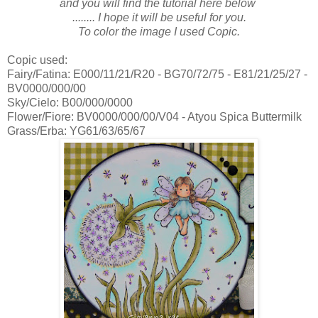
and you will find the tutorial here below
........ I hope it will be useful for you.
To color the image I used Copic.
Copic used:
Fairy/Fatina: E000/11/21/R20 - BG70/72/75 - E81/21/25/27 -
BV0000/000/00
Sky/Cielo: B00/000/0000
Flower/Fiore: BV0000/000/00/V04 - Atyou Spica Buttermilk
Grass/Erba: YG61/63/65/67