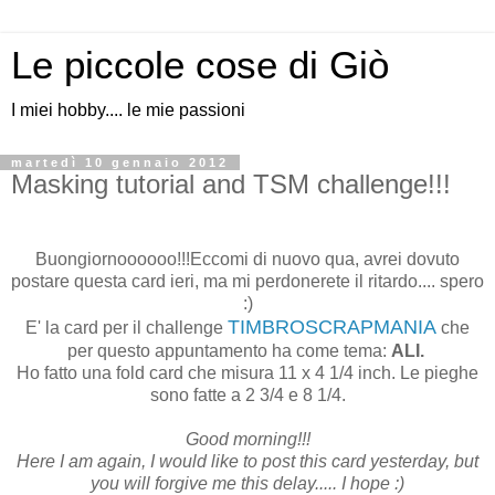
Le piccole cose di Giò
I miei hobby.... le mie passioni
martedì 10 gennaio 2012
Masking tutorial and TSM challenge!!!
Buongiornoooooo!!!Eccomi di nuovo qua, avrei dovuto
postare questa card ieri, ma mi perdonerete il ritardo.... spero
:)
TIMBROSCRAPMANIA
E' la card per il challenge
che
per questo appuntamento ha come tema:
ALI.
Ho fatto una fold card che misura 11 x 4 1/4 inch. Le pieghe
sono fatte a 2 3/4 e 8 1/4.
Good morning!!!
Here I am again, I would like to post this card yesterday, but
you will forgive me this delay..... I hope :)