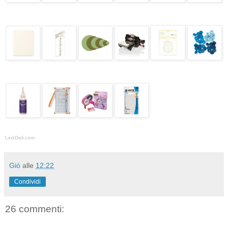
LinkDeli.com
Giò
alle
12:22
Condividi
26 commenti: